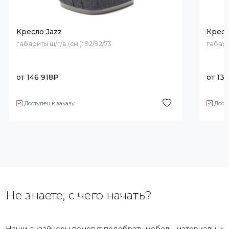
Кресло Jazz
Кресл
габариты ш/г/в (см.):
92/92/73
габари
от
146 918
₽
от
134
Доступен к заказу
Дост
Не знаете, с чего начать?
Наши дизайнеры помогут подобрать мебель, материалы и