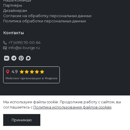
Наша команда
Партнёры
Дизайнерам
Согласие на обработку персональных данных
Политика обработки персональных данных
Контакты
+7 (499) 113-00-64
info@si-lounge.ru
4.9
Рейстинг организации в Яндексе
Мы используем файлы cookie. Продолжив работу с сайтом, вы
© 2026 SI LOUNGE. Все права защищены
соглашаетесь с
Политика использования файлов cookies
.
Информация, размещённая на сайте, не является публичной офертой
Принимаю