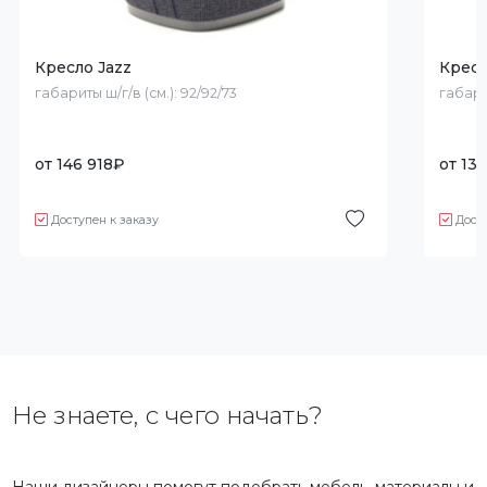
Кресло Jazz
Кресл
габариты ш/г/в (см.):
92/92/73
габари
от
146 918
₽
от
134
Доступен к заказу
Дост
Не знаете, с чего начать?
Наши дизайнеры помогут подобрать мебель, материалы и