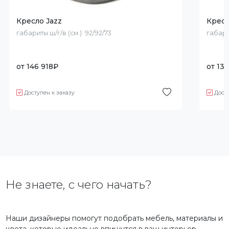
Кресло Jazz
Кресл
габариты ш/г/в (см.):
92/92/73
габари
от
146 918
₽
от
134
Доступен к заказу
Дост
Не знаете, с чего начать?
Наши дизайнеры помогут подобрать мебель, материалы и
цвета, которые идеально впишутся в ваш интерьер.