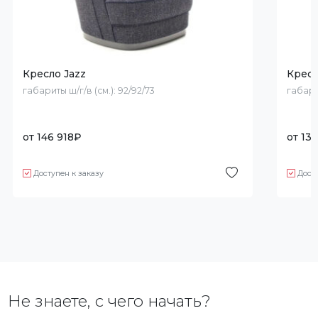
Кресло Jazz
Кресл
габариты ш/г/в (см.):
92/92/73
габари
от
146 918
₽
от
134
Доступен к заказу
Дост
Не знаете, с чего начать?