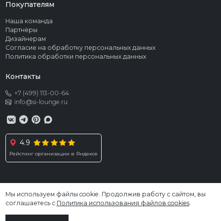
Покупателям
Наша команда
Партнёры
Дизайнерам
Согласие на обработку персональных данных
Политика обработки персональных данных
Контакты
+7 (499) 113-00-64
info@si-lounge.ru
4.9
Рейстинг организации в Яндексе
Мы используем файлы cookie. Продолжив работу с сайтом, вы
© 2026 SI LOUNGE. Все права защищены
соглашаетесь с
Политика использования файлов cookies
.
Информация, размещённая на сайте, не является публичной офертой