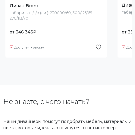
Дива
Диван Bronx
габари
габариты ш/г/в (см.):
230/100/69, 300/125/69,
270/113/70
от
346 343
₽
от
332
Доступен к заказу
Дост
Не знаете, с чего начать?
Наши дизайнеры помогут подобрать мебель, материалы и
цвета, которые идеально впишутся в ваш интерьер.