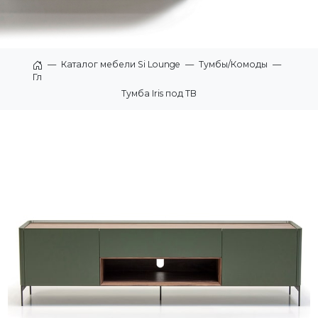
—
Каталог мебели Si Lounge
—
Тумбы/Комоды
—
Главная
Тумба Iris под ТВ