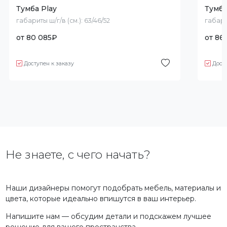
Тумба Play
Тумба 
габариты ш/г/в (см.):
63/46/52
габари
от
80 085
₽
от
86 
Доступен к заказу
Дост
Не знаете, с чего начать?
Наши дизайнеры помогут подобрать мебель, материалы и
цвета, которые идеально впишутся в ваш интерьер.
Напишите нам — обсудим детали и подскажем лучшее
решение для вашего пространства.