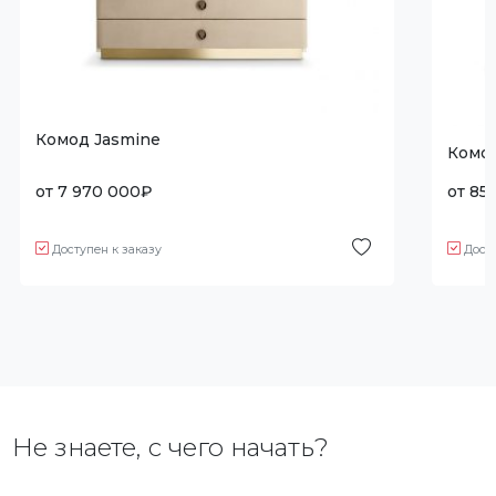
Комод Jasmine
Комо
от
7 970 000
₽
от
85
Доступен к заказу
Дост
Не знаете, с чего начать?