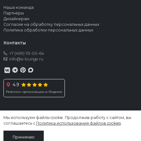
Наша команда
Партнёры
Дизайнерам
Согласие на обработку персональных данных
Политика обработки персональных данных
Контакты
+7 (499) 113-00-64
info@si-lounge.ru
4.9
Рейстинг организации в Яндексе
Мы используем файлы cookie. Продолжив работу с сайтом, вы
© 2026 SI LOUNGE. Все права защищены
соглашаетесь с
Политика использования файлов cookies
.
Информация, размещённая на сайте, не является публичной офертой
Принимаю