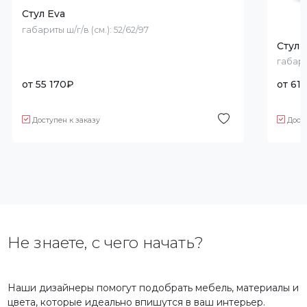
Стул Eva
габариты ш/г/в (см.):
52/62/97
Стул 
габари
от
55 170
₽
от
61 
Доступен к заказу
Дост
Не знаете, с чего начать?
Наши дизайнеры помогут подобрать мебель, материалы и
цвета, которые идеально впишутся в ваш интерьер.