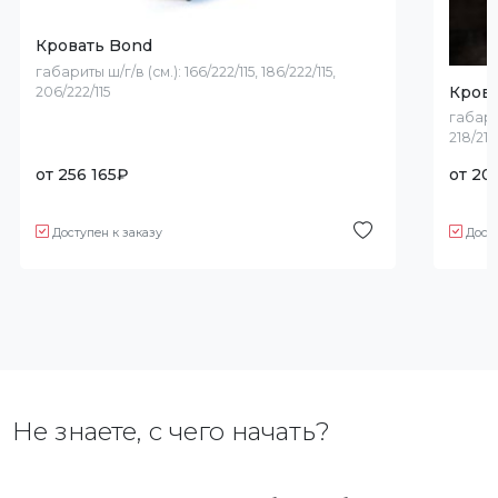
Кровать Bond
габариты ш/г/в (см.):
166/222/115, 186/222/115,
Крова
206/222/115
габари
218/216
от
256 165
₽
от
20
Доступен к заказу
Дост
Не знаете, с чего начать?