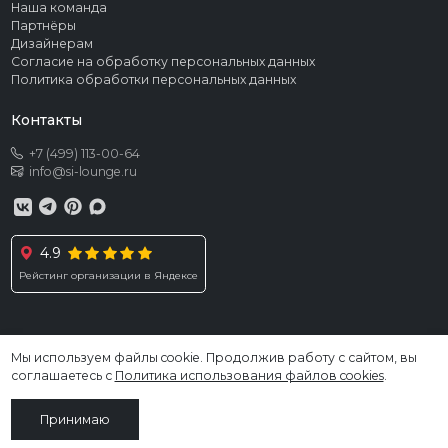
Наша команда
Партнёры
Дизайнерам
Согласие на обработку персональных данных
Политика обработки персональных данных
Контакты
+7 (499) 113-00-64
info@si-lounge.ru
4.9
Рейстинг организации в Яндексе
Мы используем файлы cookie. Продолжив работу с сайтом, вы
© 2026 SI LOUNGE. Все права защищены
соглашаетесь с
Политика использования файлов cookies
.
Информация, размещённая на сайте, не является публичной офертой
Принимаю