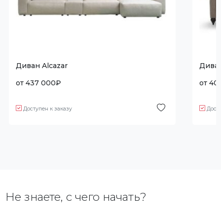
Диван Alcazar
Диван
от
437 000
₽
от
40
Доступен к заказу
Дост
Не знаете, с чего начать?