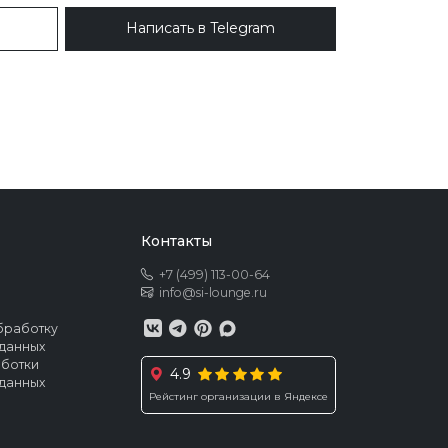
Написать в Telegram
Контакты
+7 (499) 113-00-64
info@si-lounge.ru
бработку
данных
аботки
4.9
данных
Рейстинг организации в Яндексе