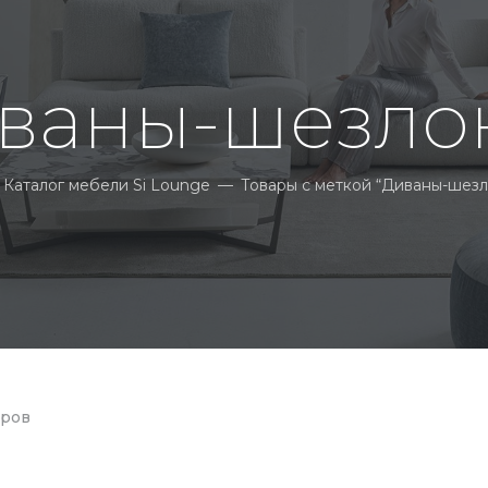
ваны-шезло
Каталог мебели Si Lounge
—
Товары с меткой “Диваны-шезл
ная
ров