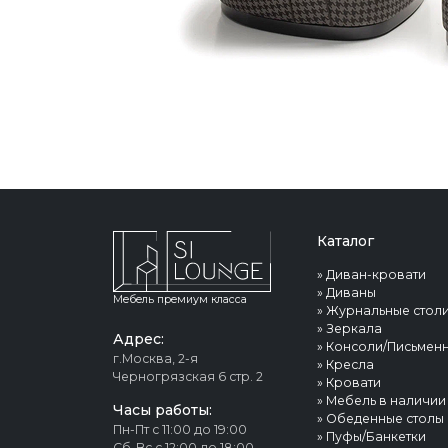
Каталог
»
Диван-кровати
»
Диваны
Мебель премиум класса
»
Журнальные стол
»
Зеркала
Адрес:
»
Консоли/Письменн
г.Москва, 2-я
»
Кресла
Черногрязская 6 стр. 2
»
Кровати
»
Мебель в наличии
Часы работы:
»
Обеденные столы
Пн-Пт с 11:00 до 19:00
»
Пуфы/Банкетки
Сб-Вс с 12:00 до 18:00