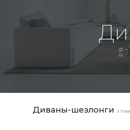
Ди
—
Глав
Диваны-шезлонги
3
това