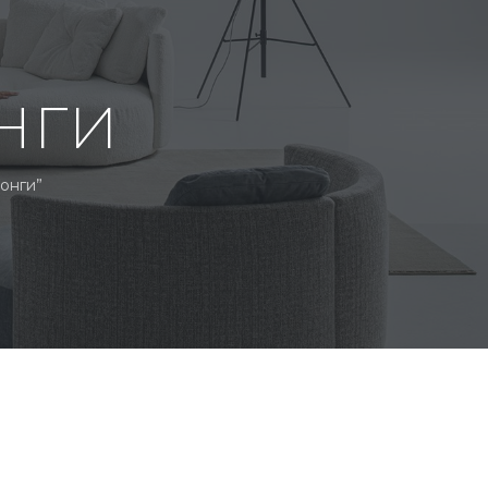
нги
онги”