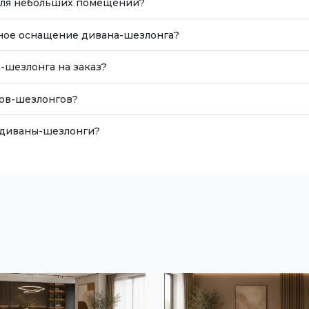
для небольших помещений?
ное оснащение дивана-шезлонга?
-шезлонга на заказ?
нов-шезлонгов?
а диваны-шезлонги?