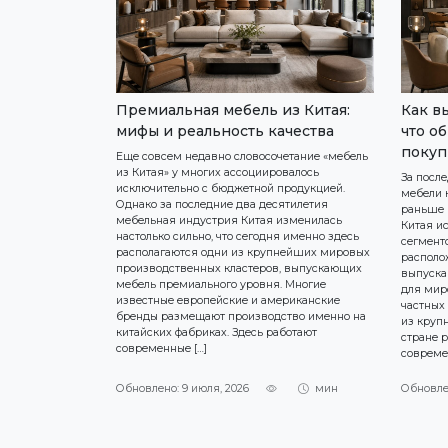
Премиальная мебель из Китая:
Как в
мифы и реальность качества
что о
покуп
Еще совсем недавно словосочетание «мебель
из Китая» у многих ассоциировалось
За посл
исключительно с бюджетной продукцией.
мебели 
Однако за последние два десятилетия
раньше 
мебельная индустрия Китая изменилась
Китая и
настолько сильно, что сегодня именно здесь
сегмент
располагаются одни из крупнейших мировых
располо
производственных кластеров, выпускающих
выпуска
мебель премиального уровня. Многие
для мир
известные европейские и американские
частных 
бренды размещают производство именно на
из круп
китайских фабриках. Здесь работают
стране 
современные […]
совреме
Обновлено: 9 июля, 2026
мин
Обновле