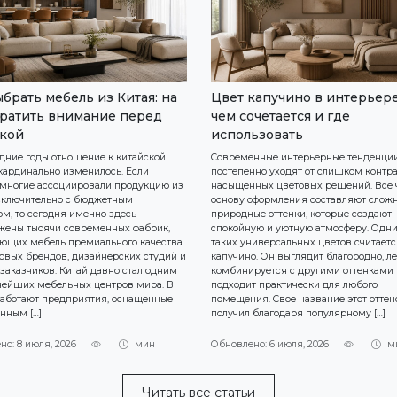
ыбрать мебель из Китая: на
Цвет капучино в интерьере
братить внимание перед
чем сочетается и где
кой
использовать
едние годы отношение к китайской
Современные интерьерные тенденци
кардинально изменилось. Если
постепенно уходят от слишком контр
многие ассоциировали продукцию из
насыщенных цветовых решений. Все 
сключительно с бюджетным
основу оформления составляют слож
ом, то сегодня именно здесь
природные оттенки, которые создают
жены тысячи современных фабрик,
спокойную и уютную атмосферу. Одн
ющих мебель премиального качества
таких универсальных цветов считаетс
овых брендов, дизайнерских студий и
капучино. Он выглядит благородно, ле
заказчиков. Китай давно стал одним
комбинируется с другими оттенками 
нейших мебельных центров мира. В
подходит практически для любого
работают предприятия, оснащенные
помещения. Свое название этот оттен
нным […]
получил благодаря популярному […]
но: 8 июля, 2026
мин
Обновлено: 6 июля, 2026
м
Читать все статьи