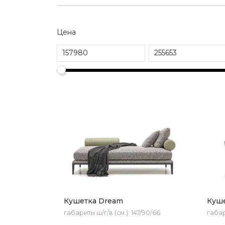
Цена
Кушетка Dream
Куше
габариты ш/г/в (см.):
147/90/66
габар