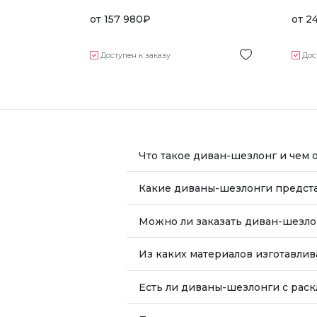
от
157 980
₽
от
2
Доступен к заказу
Дос
Что такое диван-шезлонг и чем 
Какие диваны-шезлонги предста
Можно ли заказать диван-шезл
Из каких материалов изготавли
Есть ли диваны-шезлонги с рас