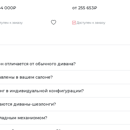
44 000
₽
от
255 653
₽
тупен к заказу
Доступен к заказу
он отличается от обычного дивана?
влены в вашем салоне?
онг в индивидуальной конфигурации?
ваются диваны-шезлонги?
кладным механизмом?