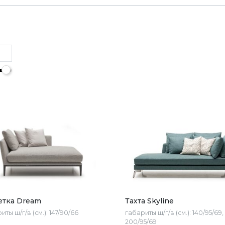
тка Dream
Тахта Skyline
иты ш/г/в (см.):
147/90/66
габариты ш/г/в (см.):
140/95/69,
200/95/69