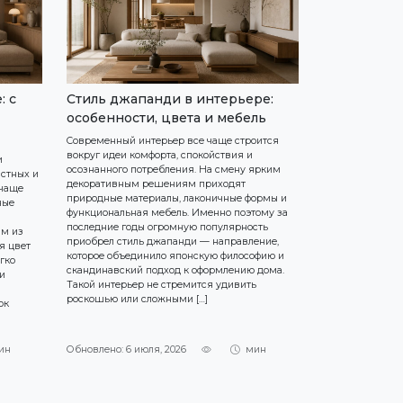
: с
Стиль джапанди в интерьере:
Комплекта
особенности, цвета и мебель
мебелью и 
Современный интерьер все чаще строится
За последние де
вокруг идеи комфорта, спокойствия и
китайской мебе
и
осознанного потребления. На смену ярким
кардинально из
астных и
декоративным решениям приходят
словосочетание 
чаще
природные материалы, лаконичные формы и
ассоциировалос
ные
функциональная мебель. Именно поэтому за
и бюджетным се
последние годы огромную популярность
Китай является
им из
приобрел стиль джапанди — направление,
мировых центро
я цвет
которое объединило японскую философию и
создаются колл
гко
скандинавский подход к оформлению дома.
для частных ре
и
Такой интерьер не стремится удивить
отелей, рестор
роскошью или сложными […]
пространств по 
ок
ин
Обновлено: 6 июля, 2026
мин
Обновлено: 29 