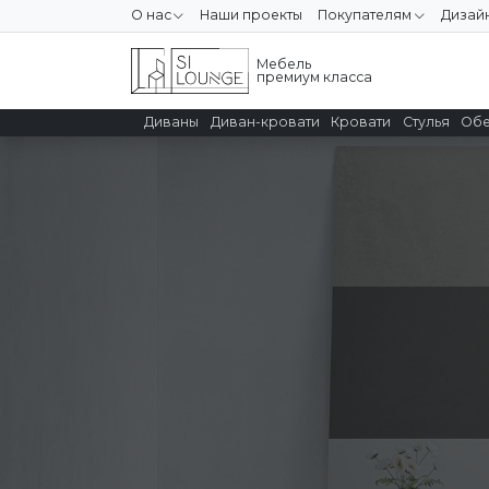
О нас
Наши проекты
Покупателям
Дизай
Мебель
премиум класса
Диваны
Диван-кровати
Кровати
Стулья
Обе