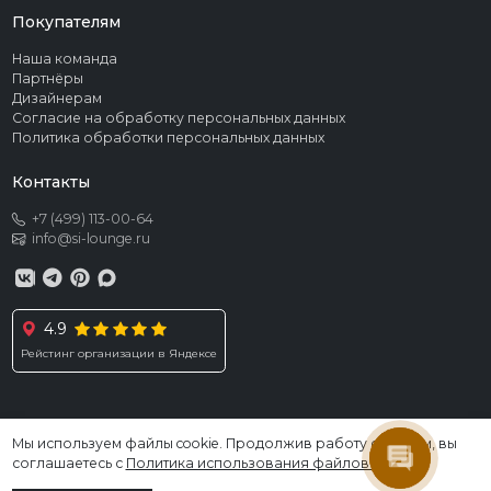
Покупателям
Наша команда
Партнёры
Дизайнерам
Согласие на обработку персональных данных
Политика обработки персональных данных
Контакты
+7 (499) 113-00-64
info@si-lounge.ru
Алиса
4.9
Здравствуйте! Готова помочь
вам. Напишите мне, если у
Рейстинг организации в Яндексе
вас появятся вопросы.
Мы используем файлы cookie. Продолжив работу с сайтом, вы
© 2026 SI LOUNGE. Все права защищены
соглашаетесь с
Политика использования файлов cookies
.
Информация, размещённая на сайте, не является публичной офертой