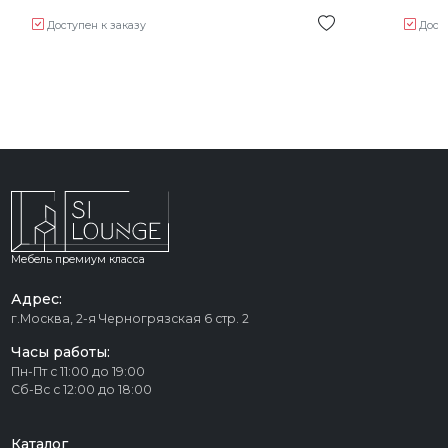
Доступен к заказу
Дост
Мебель премиум класса
Адрес:
г.Москва, 2-я Черногрязская 6 стр. 2
Часы работы:
Пн-Пт с 11:00 до 19:00
Сб-Вс с 12:00 до 18:00
Каталог