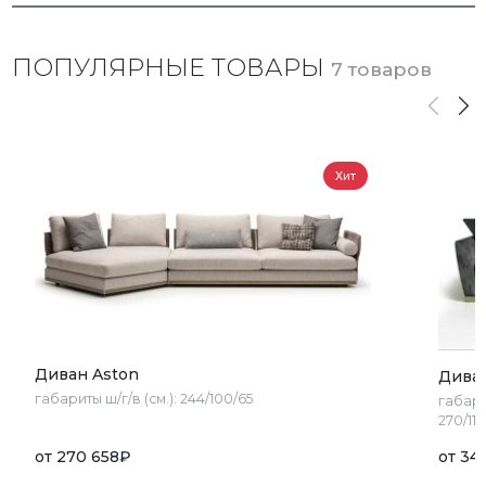
ПОПУЛЯРНЫЕ ТОВАРЫ
7 товаров
Хит
Диван Aston
Дива
габариты ш/г/в (см.):
244/100/65
габари
270/113
от
270 658
₽
от
34