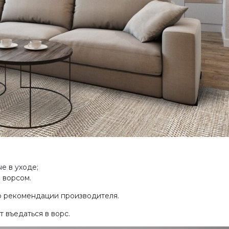
е в уходе;
 ворсом.
о рекомендации производителя.
 въедаться в ворс.