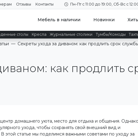
нерам
Отзывы
Контакты
Пн-Пт с 11:00 до 19:00, Сб-Вс с 12:0
Мебель в наличии
Новинки
Хит
денные столы
Кресла
Журнальные столики
Тумбы/Комоды
Тахт
атьи
—
Секреты ухода за диваном: как продлить срок служб
диваном: как продлить 
 центр домашнего уюта, место для отдыха и общения. Однак
улярного ухода, чтобы сохранять свой внешний вид и
 В этой статье мы поделимся важными советами по уходу за