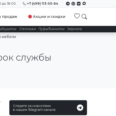
0 до 18:00
+7 (499) 113-00-64
Избранное
ы продаж
Акции и скидки
ы/Кушетки
Стеллажи
Пуфы/банкетки
Зеркала
ы мебели
срок службы
о
Следите за новостями
в нашем Telegram канале