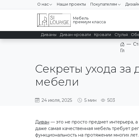
О нас
Наши проекты
Покупателям
Дизай
Мебель
премиум класса
Диваны
Диван-кровати
Кровати
Стулья
Обе
—
Ст
Главная
Секреты ухода за 
мебели
24 июля, 2025
5 мин
503
Диван
— это не просто предмет интерьера, а
даже самая качественная мебель требует рег
функциональность на протяжении многих лет.