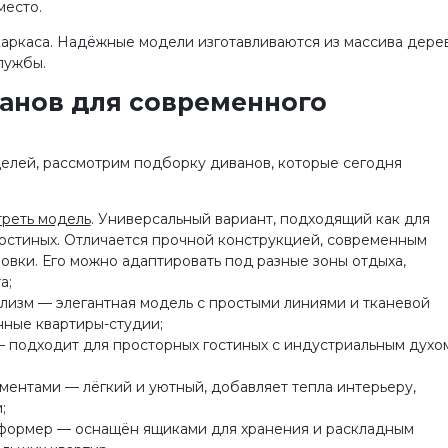
место.
каркаса. Надёжные модели изготавливаются из массива дере
лужбы.
анов для современного
елей, рассмотрим подборку диванов, которые сегодня
треть модель
. Универсальный вариант, подходящий как для
 гостиных. Отличается прочной конструкцией, современным
вки. Его можно адаптировать под разные зоны отдыха,
а;
лизм — элегантная модель с простыми линиями и тканевой
нные квартиры-студии;
 подходит для просторных гостиных с индустриальным духом
ентами — лёгкий и уютный, добавляет тепла интерьеру,
;
формер — оснащён ящиками для хранения и раскладным