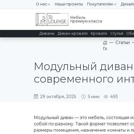
О нас
Наши проекты
Покупателям
Дизай
Мебель
премиум класса
Диваны
Диван-кровати
Кровати
Стулья
Обе
—
Статьи
Главная
Модульный диван
современного ин
29 октября, 2025
5 мин
493
Модульный диван — это мебель, состоящая и
собой по-разному. Такой формат позволяет 
размеры помещения, назначение комнаты и л