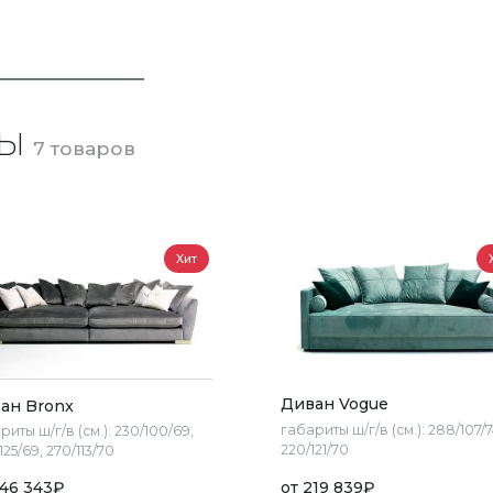
РЫ
7 товаров
Хит
Диван Vogue
ан Bronx
габариты ш/г/в (см.):
288/107/7
риты ш/г/в (см.):
230/100/69,
220/121/70
125/69, 270/113/70
46 343
₽
от
219 839
₽