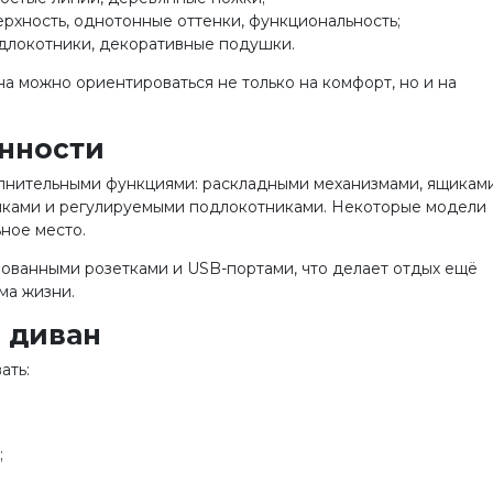
хность, однотонные оттенки, функциональность;
одлокотники, декоративные подушки.
а можно ориентироваться не только на комфорт, но и на
нности
нительными функциями: раскладными механизмами, ящикам
иками и регулируемыми подлокотниками. Некоторые модели
ное место.
ванными розетками и USB-портами, что делает отдых ещё
ма жизни.
 диван
ать:
;