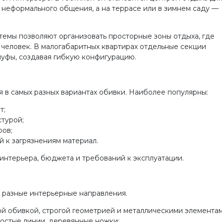
 неформального общения, а на террасе или в зимнем саду —
темы позволяют организовать просторные зоны отдыха, где
 человек. В малогабаритных квартирах отдельные секции
 пуфы, создавая гибкую конфигурацию.
в самых разных вариантах обивки. Наиболее популярны:
т;
турой;
ров;
 к загрязнениям материал.
интерьера, бюджета и требований к эксплуатации.
 разные интерьерные направления.
й обивкой, строгой геометрией и металлическими элементам
ростые линии, деревянные ножки;