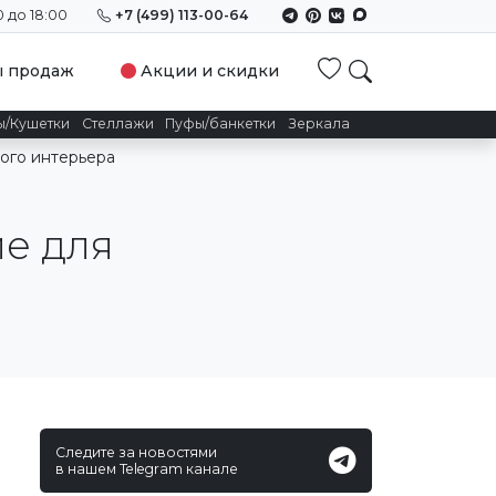
0 до 18:00
+7 (499) 113-00-64
Избранное
ы продаж
Акции и скидки
ы/Кушетки
Стеллажи
Пуфы/банкетки
Зеркала
ого интерьера
е для
Следите за новостями
в нашем Telegram канале