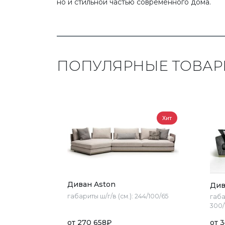
но и стильной частью современного дома.
ПОПУЛЯРНЫЕ ТОВА
Хит
Диван Aston
Див
габариты ш/г/в (см.):
244/100/65
габа
300/
от
270 658
₽
от
3