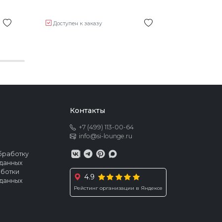
Доступен к заказу
Доступен 
Контакты
+7 (499) 113-00-64
info@si-lounge.ru
бработку
данных
аботки
4.9
данных
Рейстинг организации в Яндексе