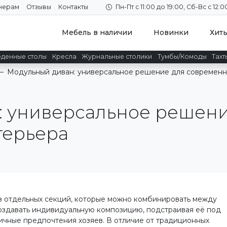
нерам
Отзывы
Контакты
Пн-Пт с 11:00 до 19:00, Сб-Вс с 12:0
Мебель в наличии
Новинки
Хит
денные столы
Кресла
Журнальные столики
Тумбы/Комоды
Тахт
—
Модульный диван: универсальное решение для современн
: универсальное решени
терьера
з отдельных секций, которые можно комбинировать между
создавать индивидуальную композицию, подстраивая её под
ичные предпочтения хозяев. В отличие от традиционных