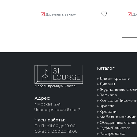
Доступен к заказу
До
Каталог
»
Диван-кровати
»
Диваны
Мебель премиум класса
»
Журнальные стол
»
Зеркала
Адрес:
»
Консоли/Письменн
г.Москва, 2-я
»
Кресла
Черногрязская 6 стр. 2
»
Кровати
»
Мебель в наличии
Часы работы:
»
Обеденные столы
Пн-Пт с 11:00 до 19:00
»
Пуфы/Банкетки
Сб-Вс с 12:00 до 18:00
»
Распродажа