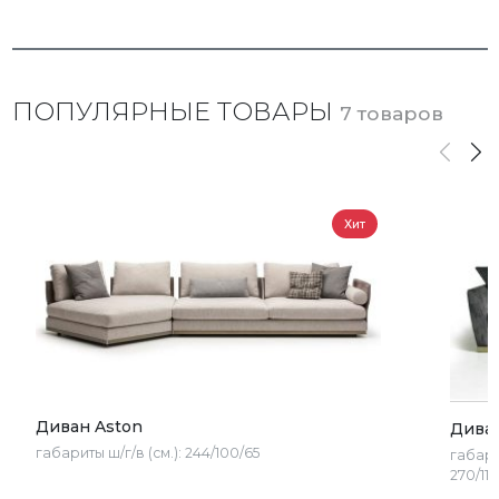
ПОПУЛЯРНЫЕ ТОВАРЫ
7 товаров
Хит
Диван Aston
Дива
габариты ш/г/в (см.):
244/100/65
габари
270/113