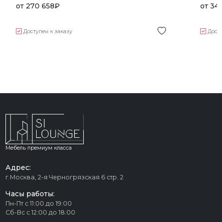
от
270 658
₽
от
34
Доступен к заказу
Дост
Мебель премиум класса
Адрес:
г.Москва, 2-я Черногрязская 6 стр. 2
Часы работы:
Пн-Пт с 11:00 до 19:00
Сб-Вс с 12:00 до 18:00