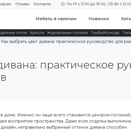
нерам
Отзывы
Контакты
Пн-Пт с 11:00 до 19:00, Сб-Вс с 12:0
Мебель в наличии
Новинки
Хит
денные столы
Кресла
Журнальные столики
Тумбы/Комоды
Тахт
Как выбрать цвет дивана: практическое руководство для ра
дивана: практическое ру
ов
в доме. Именно он чаще всего становится центром гостиной,
щее восприятие пространства. Даже если отделка выполнена
й дизайн, неправильно выбранный оттенок дивана способен