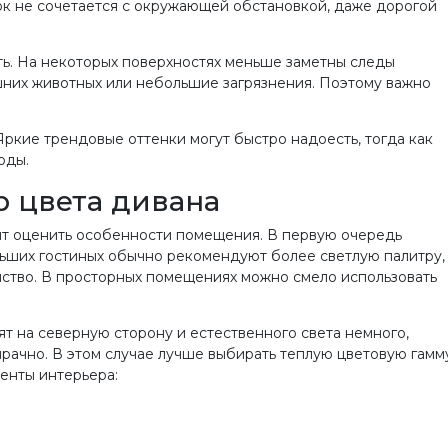
ок не сочетается с окружающей обстановкой, даже дорогой
сть. На некоторых поверхностях меньше заметны следы
них животных или небольшие загрязнения. Поэтому важно
ркие трендовые оттенки могут быстро надоесть, тогда как
оды.
р цвета дивана
оит оценить особенности помещения. В первую очередь
ьших гостиных обычно рекомендуют более светлую палитру,
нство. В просторных помещениях можно смело использовать
т на северную сторону и естественного света немного,
рачно. В этом случае лучше выбирать теплую цветовую гамму
енты интерьера: