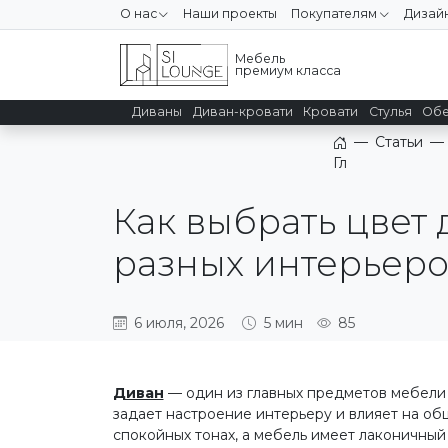
О нас
Наши проекты
Покупателям
Дизай
Мебель
премиум класса
Диваны
Диван-кровати
Кровати
Стулья
Обе
—
Статьи
—
Главная
Как выбрать цвет 
разных интерьер
6 июля, 2026
5 мин
85
Диван
— один из главных предметов мебели 
задает настроение интерьеру и влияет на об
спокойных тонах, а мебель имеет лаконичны