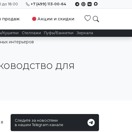
0 до 18:00
+7 (499) 113-00-64
Избранное
ы продаж
Акции и скидки
ы/Кушетки
Стеллажи
Пуфы/банкетки
Зеркала
зных интерьеров
ководство для
Следите за новостями
 в
в нашем Telegram канале