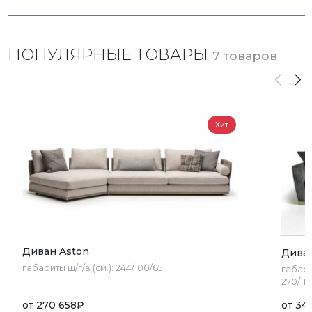
ПОПУЛЯРНЫЕ ТОВАРЫ
7 товаров
Хит
Диван Aston
Дива
габариты ш/г/в (см.):
244/100/65
габари
270/113
от
270 658
₽
от
34