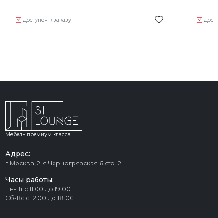
Доступен к заказу
Дост
Мебель премиум класса
Адрес:
г.Москва, 2-я Черногрязская 6 стр. 2
Часы работы:
Пн-Пт с 11:00 до 19:00
Сб-Вс с 12:00 до 18:00